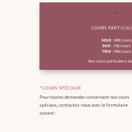
3
COURS PARTICUL
SOLO
: 60€/cours
DUO
: 70€/cours
TRIO
: 90€/cours
Nos cours particuliers d
*COURS SPÉCIAUX
Pour toutes demandes concernant nos cours
spéciaux, contactez-nous avec le formulaire
suivant :