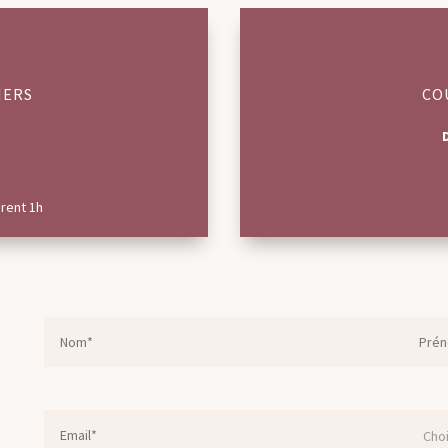
IERS
CO
urent 1h