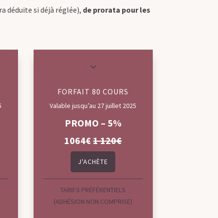
a déduite si déjà réglée),
de prorata pour les
3
FORFAIT 80 COURS
5
Valable jusqu’au 27 juillet 2025
PROMO – 5%
1064€
1 120€
J'ACHÈTE
TARIFS PRÉFÉRENTIELS
(ADHÉSION NON COMPRISE)