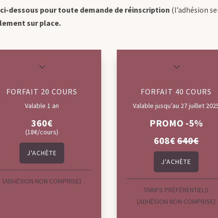
 ci-dessous pour toute demande de réinscription
(l’adhésion ser
glement sur place.
3
3
FORFAIT 20 COURS
FORFAIT 40 COURS
Valable 1 an
Valable jusqu’au 27 juillet 202
360€
PROMO -5%
(18€/cours)
608€
640€
J'ACHÈTE
J'ACHÈTE
(ADHÉSION NON COMPRISE)
TARIFS PRÉFÉRENTIELS
(ADHÉSION NON COMPRISE)